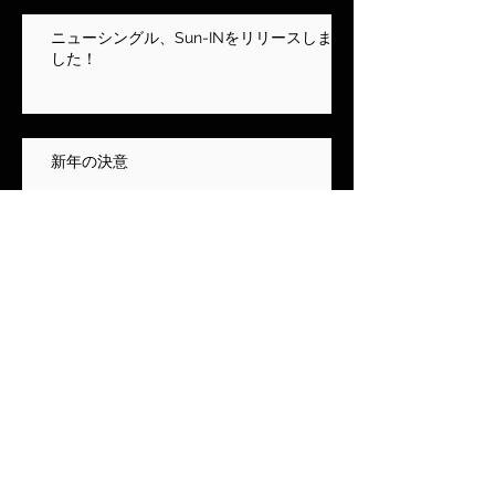
ニューシングル、Sun-INをリリースしま
した！
新年の決意
新曲、命の選択の歌詞を掲載しました！
今日から朝活を始めました！