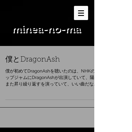
minea-no-ma
僕とDragonAsh
僕が初めてDragonAshを聴いたのは、NHKのポ
ップジャムにDragonAshが出演していて、陽は
また昇り繰り返すを演っていて、いい曲だなと
気に留めていました。 そして、あくる日。友達
とカウントダウンTVを見ていたら、
DragonAshのLet yourself go...