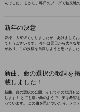
この曲はもう随分前からリリースしているので
すが、何となく面倒くさくて、宣伝していませ
んでした。 しかし、昨日のブログで被災地の人
達を励ますような曲を作ると宣言しましたが、
このSun=INの歌詞が、結構人を励ますような歌
詞なんじゃないかなと思って、今日このブログ
で宣伝しようと...
新年の決意
皆様、大変遅くなりましたが、あけましておめ
でとうございます。 今年は元日から大きな地震
があり、この投稿を自粛しようと思いました
が、僕の作った曲で被災された方を励ますこと
が出来たらいいなと思い、その旨をを決意表明
するために、このブログを書いている次第で
す。...
新曲、命の選択の歌詞を掲
載しました！
新曲、命の選択の公開、そしてその歌詞も公開
します！ とても暗い曲のようで、実は希望を歌