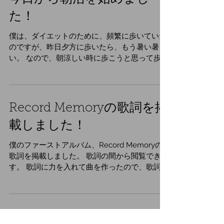
今日から朝活を始めまし
た！
僕は、ダイエットのために、頻繁に歩いていた
のですが、昨日夕方に歩いたら、もう暑い暑
い。 なので、朝涼しい時に歩こうと思って歩き
ました。 久々に朝歩いたら、いつもの景色が表
情を変えて、綺麗に見えたので、思わずスマホ
で写真を撮りました。 それがこちらです。...
Record Memoryの歌詞を掲
載しました！
僕のファーストアルバム、Record Memoryの
歌詞を掲載しました。 歌詞の間から閲覧できま
す。 歌詞に力を入れて曲を作ったので、歌詞を
見ながら曲を聴いていただけると嬉しいです！