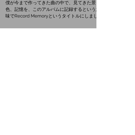
アルバム「Record
Memory」をリリースしま
した！
僕が今まで作ってきた曲の中で、見てきた景
色、記憶を、このアルバムに記録するという意
味でRecord Memoryというタイトルにしまし
た。 僕が音楽を作り始めたのが、１８年くらい
前で、それから今まで作り続けて来れたのも、
SNSなどで、みなさんが、いいねとリアクショ
ンしてくれ...
1
/
7
特集記事