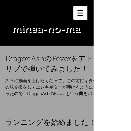
minea-no-ma
DragonAshのFeverをアド
リブで弾いてみました！
久々に動画を上げたくなって、この前にギター
の弦交換をしてエレキギターが弾けるようにな
ったので、DragonAshのFeverという曲をバッ
クグラウンドミュージックにして、アドリブで
ギターを弾いてみました。 それがこちらで
す。...
ランニングを始めました！