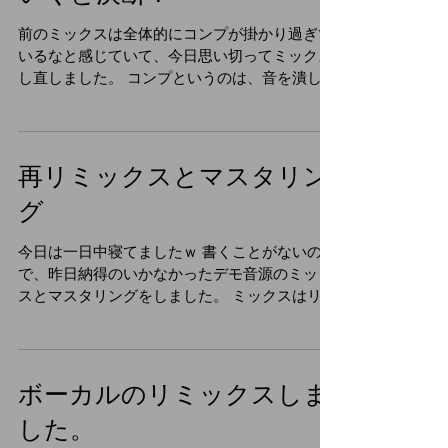
前のミックスは全体的にコンプが掛かり過ぎて
いるなと感じていて、今日思い切ってミックス
し直しました。 コンプというのは、音を潰して
音量の差を整えるものですが、副作用で音が良
くなることがあります。 僕の前のミックスはコ
ンプで音を潰し過ぎて、音が逆に悪くなってい
たみたいです。...
再リミックスとマスタリン
グ
今日は一日中寝てましたｗ 書くことがないの
で、昨日納得のいかなかったデモ音源のミック
スとマスタリングをしました。 ミックスはリバ
ーブとディレイを足しただけで、マスタリング
（曲の最終調整。音圧を上げたり色々する。こ
の作業で音が結構変わる。）に苦戦しまし
た。...
ボーカルのリミックスしま
した。