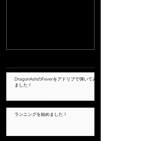
自己紹介
いつの日か
最新記事
DragonAshのFeverをアドリブで弾いてみ
ました！
ランニングを始めました！