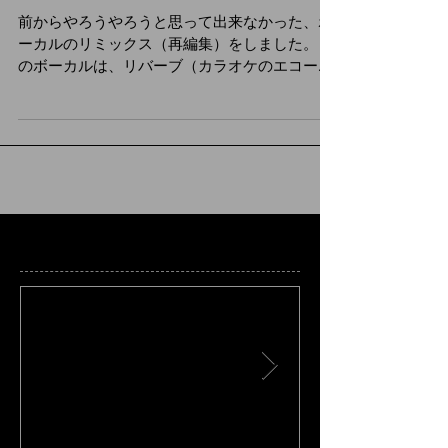
前からやろうやろうと思って出来なかった、ボ
ーカルのリミックス（再編集）をしました。 前
のボーカルは、リバーブ（カラオケのエコーみ
たいなもので音を響かせるエフェクト。お風呂
で歌うと気持ちいいアレ）とディレイ（やまび
こみたいに音が繰り返し鳴って、徐々に小さく
するエフェクト）が掛...
特集記事