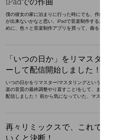
iPadでの作曲
僕の彼女の家に泊まりに行った時にでも、作曲
が出来ないかなと思い、iPadで音楽制作するた
めに、色々と音楽制作アプリを買って、曲を作
りました！ それがこちらです。 配信先の
SoundCloudは、リスナーが殆ど外国人なの
で、英語の歌詞に久々に挑戦しました！...
「いつの日か」をリマスタ
ーして配信開始しました！
いつの日かをリマスター(マスタリングという音
楽の音質の最終調整やり直すこと)をして、また
配信しました！ 前から気になっていた、マスタ
リングソフトがセールで安くなっていたから購
入して、ためしにいつの日かをマスタリングし
てみたら、かなり良くなって驚きました！...
再々リミックスで、これで
いくと決断！