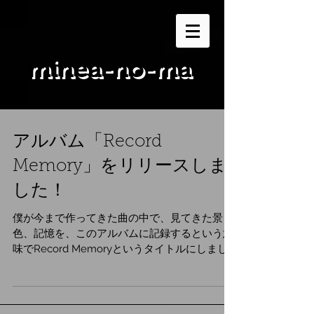
minea-no-ma
アルバム「Record
Memory」をリリースしま
した！
僕が今まで作ってきた曲の中で、見てきた景
色、記憶を、このアルバムに記録するという意
味でRecord Memoryというタイトルにしまし
た。 僕が音楽を作り始めたのが、１８年くらい
前で、それから今まで作り続けて来れたのも、
SNSなどで、みなさんが、いいねとリアクショ
ンしてくれ...