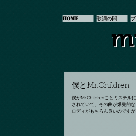
Home
歌詞の間
ブ
m
僕とMr.Children
僕がMr.Childrenことミ
されていて、その曲が爆発的な
ロディがもちろん良いのですが