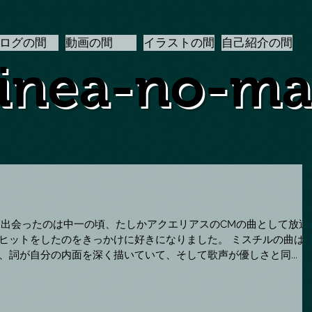
ログの間
動画の間
イラストの間
自己紹介の間
inea-no-m
スチルに出会ったのは中一の頃、たしかアクエリアスのCMの曲として放送
ヒットをしたのをきっかけに好きになりました。 ミスチルの曲は
、詞が自分の内面を深く描いていて、そして歌声が優しさと同...