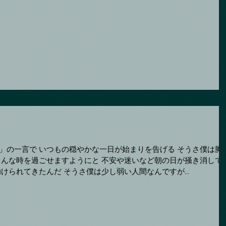
りを告げる そうさ僕は胸の
れる いつだって僕は朝の光に助けられてきたんだ そうさ僕は少し弱い人間なんですが...