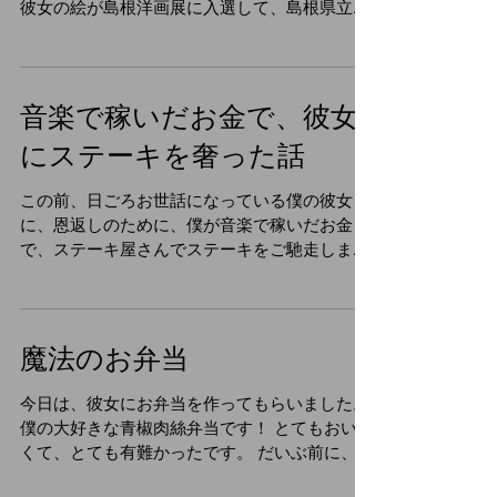
僕の彼女は絵を描いていて、僕の曲いつの日か
のジャケットの絵も描いてもらいました。 その
彼女の絵が島根洋画展に入選して、島根県立美
術館に飾られたので、観に行きました。 その彼
女の絵、ミミズクがこちらです。 とても力強い
絵で、エネルギーが弾けるようなインパクトが
ありました！...
音楽で稼いだお金で、彼女
にステーキを奢った話
この前、日ごろお世話になっている僕の彼女
に、恩返しのために、僕が音楽で稼いだお金
で、ステーキ屋さんでステーキをご馳走しまし
た。 彼女はとても喜んでくれて、とても楽しか
ったと言ってくれました。 今度はもっと稼げる
ようになって、焼き肉を奢ってあげたいという
目標ができました！...
魔法のお弁当
今日は、彼女にお弁当を作ってもらいました。
僕の大好きな青椒肉絲弁当です！ とてもおいし